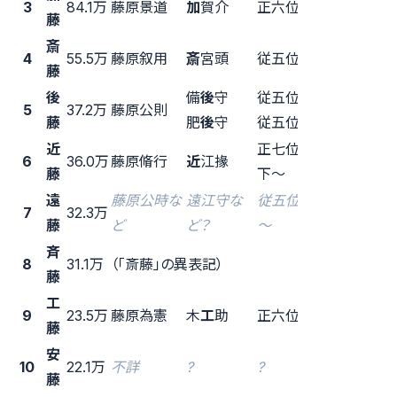
3
84.1万
藤原景道
加
賀介
正六位上
11世紀 中
藤
斎
10世紀
4
55.5万
藤原叙用
斎
宮頭
従五位上
藤
中
後
備
後
守
従五位下
5
37.2万
藤原公則
11世紀 前
藤
肥
後
守
従五位上
近
正七位
6
36.0万
藤原脩行
近
江掾
11世紀 前
藤
下〜
遠
藤原公時な
遠江守な
従五位下
7
32.3万
11世紀？
藤
ど
ど？
～
斉
8
31.1万
（「斎藤」の異表記）
藤
工
10世紀
9
23.5万
藤原為憲
木
工
助
正六位下
藤
前
安
10
22.1万
不詳
?
?
？
藤