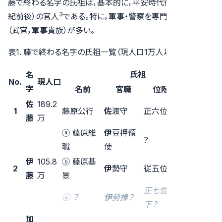
藤で終わる名字の氏祖は，基本的に，平安時代後期ごろ（11世
3
紀前後）の官人
である。特に，軍事・警察を専門とした家系
（武官，軍事貴族）が多い。
表1．藤で終わる名字の氏祖一覧（現人口1万人以上）
氏祖
名
No.
現人口
字
名前
官職
位階
存命期間
佐
189.2
1
藤原公行
佐
渡守
正六位上
11世紀 前
藤
万
ⓐ 藤原維
伊
豆押領
?
11世紀 中
職
使
伊
105.8
ⓑ 藤原基
2
伊
勢守
従五位上
12世紀 前
藤
万
景
正七位
ⓒ ？
伊
勢掾？
11世紀 前
下？
加