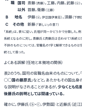
職
国司
斎藤
，工藤，内藤，武藤
，進藤，
（斉藤）
（ⓐ）
7
以外
首藤，衛藤
（江藤）
B
地名
伊藤
，須藤
2
（ⓐ，伊豆国伊東荘）
（下野国那須郡）
C
その他
新藤
1
（「新しい」の意？）
「系統」は，表1に従い，氏祖が同一かどうかで分類した。例えば，伊藤氏は3
系統となるのに対し，斎藤氏と斉藤氏は合わせて1系統となる。なお，氏祖
不詳のものについては，官職名の1字と解釈できるものは官職に分類し，1系
統として扱った。
よくある誤解（任地と本拠地の関係）
表2のうち，国司の官職名由来のものについて，「
○藤氏は
○○国の藤原氏
」などと，あたかもその国出身の一族かのよう
な説明がなされることがあるが，
少なくとも佐藤氏と加藤氏，
後藤氏の説明としては間違っている
。
確かに，伊藤氏（ⓑ・ⓒ，伊勢国）と近藤氏（近江国）は，それぞ