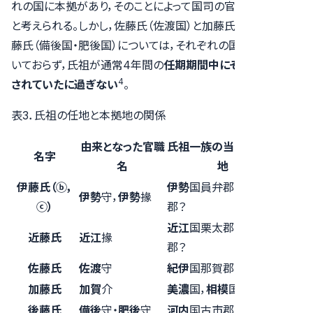
れの国に本拠があり，そのことによって国司の官職を得たもの
と考えられる。しかし，佐藤氏（佐渡国）と加藤氏（加賀国），後
藤氏（備後国・肥後国）については，それぞれの国に本拠を置
いておらず，氏祖が通常4年間の
任期期間中にその国に派遣
4
されていたに過ぎない
。
表3．氏祖の任地と本拠地の関係
由来となった官職
氏祖一族の当時の本拠
一
名字
名
地
致
伊藤氏（ⓑ，
伊勢
国員弁郡・度会
伊勢
守，
伊勢
掾
○
ⓒ）
郡？
近江
国栗太郡・甲賀
近藤氏
近江
掾
○
郡？
佐藤氏
佐渡
守
紀伊
国那賀郡？
×
加藤氏
加賀
介
美濃
国，
相模
国
×
後藤氏
備後
守・
肥後
守
河内
国古市郡
×