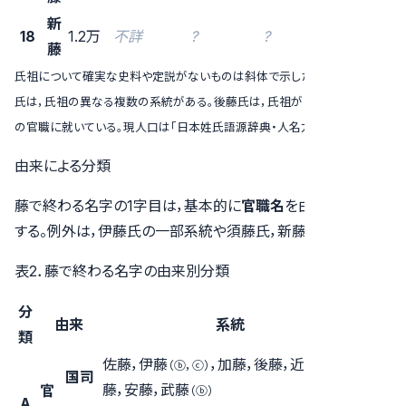
新
18
1.2万
不詳
?
?
？
藤
氏祖について確実な史料や定説がないものは斜体で示した。伊藤氏と武藤
氏は，氏祖の異なる複数の系統がある。後藤氏は，氏祖が「後」のつく複数
の官職に就いている。現人口は「
日本姓氏語源辞典・人名力
」による。
由来による分類
藤で終わる名字の1字目は，基本的に
官職名
を由来（語源）と
する。例外は，伊藤氏の一部系統や須藤氏，新藤氏である。
表2．藤で終わる名字の由来別分類
分
系統
由来
系統
類
数
佐藤，伊藤
，加藤，後藤，近藤，遠
（ⓑ，ⓒ）
国司
9
藤，安藤，武藤
官
（ⓑ）
A
16