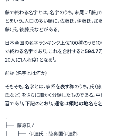
藤で終わる名字とは，名字のうち，末尾に「藤」がつく名字のこ
とをいう。人口の多い順に，佐藤氏，伊藤氏，加藤氏，斎藤（斉
藤）氏，後藤氏などがある。
日本全国の名字ランキング上位100種のうち10種（10％）が藤
で終わる名字であり，これを合計すると
594.7万人
（日本人の
1
20人に1人程度）となる
。
前提（名字とは何か）
そもそも，
名字
とは，家系を表す称のうち，氏（藤原氏，源氏，平
氏など）をさらに細かく分類したものである。中世の武家の慣
習であり，下記のとおり，通常は
領地の地名
を名乗った。
.

├── 藤原氏/

│   ├── 伊達氏：陸奥国伊達郡
