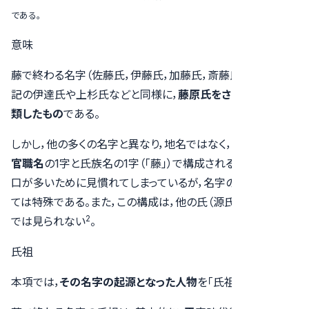
である。
意味
藤で終わる名字（佐藤氏，伊藤氏，加藤氏，斎藤氏など）は，上
記の伊達氏や上杉氏などと同様に，
藤原氏をさらに細かく分
類したもの
である。
しかし，他の多くの名字と異なり，地名ではなく，通常，
氏祖の
官職名
の1字と氏族名の1字（「藤」）で構成される。現代でも人
口が多いために見慣れてしまっているが，名字の成り立ちとし
ては特殊である。また，この構成は，他の氏（源氏，平氏など）
2
では見られない
。
氏祖
本項では，
その名字の起源となった人物
を「氏祖」とする。