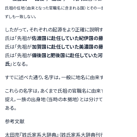
氏祖の任地（由来となった官職名に含まれる国）とその一族の本拠地は，必
ずしも一致しない。
したがって，それぞれの起源をより正確に説明するなら，佐藤
氏は「先祖が
佐渡国に赴任していた紀伊国の藤原氏
」，加藤
氏は「先祖が
加賀国に赴任していた美濃国の藤原氏
」，後藤
氏は「先祖が
備後国と肥後国に赴任していた河内国の藤原
氏
」となる。
すでに述べた通り，名字は，一般に地名に由来する。
これらの名字は，あくまで氏祖の官職名に由来するものとして
捉え，一族の出身地（当時の本拠地）とは分けて考えるべきで
ある。
参考文献
太田亮『姓氏家系大辞典』（姓氏家系大辞典刊行会，1934-