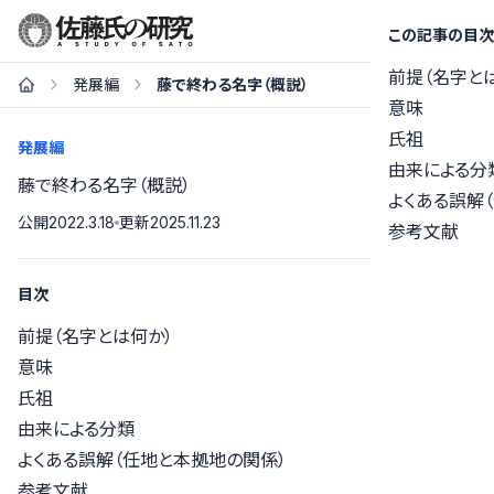
この記事の目次
前提（名字と
発展編
藤で終わる名字（概説）
意味
氏祖
発展編
由来による分
藤で終わる名字（概説）
よくある誤解
公開
2022.3.18
更新
2025.11.23
参考文献
目次
前提（名字とは何か）
意味
氏祖
由来による分類
よくある誤解（任地と本拠地の関係）
参考文献