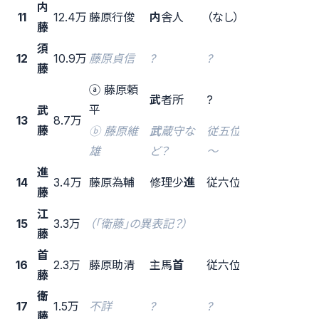
内
11世紀
11
12.4万
藤原行俊
内
舎人
（なし）
藤
後？
須
12
10.9万
藤原貞信
?
?
？
藤
ⓐ 藤原頼
武
者所
?
12世紀 後
平
武
13
8.7万
藤
ⓑ 藤原維
武
蔵守な
従五位上
11世紀？
雄
ど？
～
進
14
3.4万
藤原為輔
修理少
進
従六位下
11世紀 中
藤
江
15
3.3万
（「衛藤」の異表記？）
藤
首
16
2.3万
藤原助清
主馬
首
従六位下
11世紀 後
藤
衛
17
1.5万
不詳
?
?
？
藤