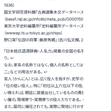
1936）
国文学研究資料館『古典選集本文データベース』
（base1.nijl.ac.jp/infolib/meta_pub/G0001501TEXT）
東京大学史料編纂所『史料編纂所データベース』
（wwwap.hi.u-tokyo.ac.jp/ships）
野口実『伝説の将軍：藤原秀郷』（吉川弘文館，2019）124頁．
『日本姓氏語源辞典・人名力』掲載の全国の名字ランキングよ
り。
↩︎
なお，家系の名称ではなく，個人の名称としては「源太」，「平
二」などの用法がある。
↩︎
官人（かんにん）とは，広く役人を指すが，史学の用語としては
「位の低い役人」，特に「初位以上六位以下の役人」をいう。言
い換えれば，朝廷に直接出仕しているものの貴族とは呼べな
い層の，現場寄り・実務寄りの役人たちである。
↩︎
また，国司に補任されても，実際に現地に行かず，代理人を派