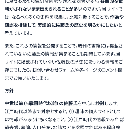
に見せるための強引な解釈や誇大な表現が多く，
客観的な批
判がされないまま伝えられることが多い
のですが，当サイトで
は，なるべく多くの史料を収集し，比較対照することで，
作為や
錯誤を排除して，実証的に佐藤氏の歴史を明らかにしたい
と
考えています。
また，これらの情報を公開することで，既刊の書籍には掲載さ
れていない佐藤氏の情報が集まることも期待しています。当
サイトに掲載されていない佐藤氏の歴史にまつわる情報をご
存じでしたら，
お問い合わせフォーム
や各ページのコメント欄
までお願いいたします。
方針
中世以前（≒戦国時代以前）の佐藤氏
を中心に検討します。
江戸時代以降まで対象とすると，（1）趣味の個人サイトとして
は情報があまりに多くなること，（2）江戸時代の情報であれば
過去帳，墓碑，人口分布，地誌などを参照すればある程度検