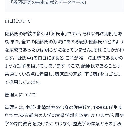
「
系図研究の基本文献とデータベース
」
ロゴについて
佐藤氏の家紋
の多くは「源氏車」ですが，それ以外の用例もあ
り，また，全ての佐藤氏の源流にあたる紀伊佐藤氏がどのよう
な家紋であったかは明らかになっていません。それにもかかわ
らず，「源氏車」をロゴにすると，これが唯一の正統であるかの
ような誤解を招いてしまいます。そこで，藤原氏であることは
共通している点に着目し，藤原氏の家紋「下り藤」をロゴとし
て採用しています。
管理人について
管理人は，
中部・北陸地方
の出身の佐藤氏で，1990年代生ま
れです。東京都内の大学の文系学部を卒業していますが，歴史
学の専門教育を受けたことはなく，歴史学の体系とその手法