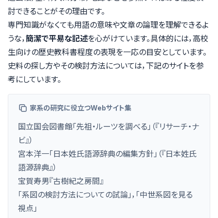
討できることがその理由です。
専門知識がなくても用語の意味や文章の論理を理解できるよ
うな，
簡潔で平易な記述
を心がけています。具体的には，高校
生向けの歴史教科書程度の表現を一応の目安としています。
史料の探し方やその検討方法については，下記のサイトを参
考にしています。
家系の研究に役立つWebサイト集
国立国会図書館「
先祖・ルーツを調べる
」（『リサーチ・ナ
ビ』）
宮本洋一「
日本姓氏語源辞典の編集方針
」（『日本姓氏
語源辞典』）
宝賀寿男『古樹紀之房間』
「
系図の検討方法についての試論
」，「
中世系図を見る
視点
」